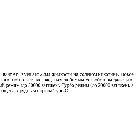
в 800mAh, вмещает 22мл жидкости на солевом никотине. Новое
жим, позволяет наслаждаться любимым устройством даже там,
й режим (до 30000 затяжек), Турбо режим (до 20000 затяжек), а
снащена зарядным портом Type-C.