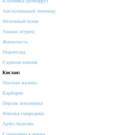
Клубника грейпфрут
Апельсиновый лимонад
Яблочный пунш
Ананас огурец
Жимолость
Мармелад
Садовая вишня
Кислая:
Мятная жвачка
Барбарис
Персик земляника
Фиалка смородина
Арбуз базилик
Смородина клюква