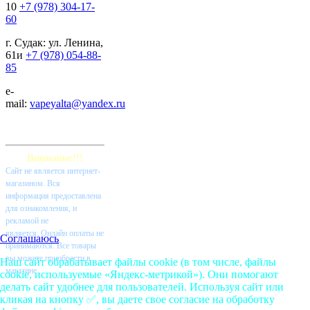
10
+7 (978) 304-17-
60
г. Судак: ул. Ленина,
61и
+7 (978) 054-88-
85
e-
mail:
vapeyalta@yandex.ru
Внимание!!!
Cайт не является интернет-
магазином. Вся
информация предоставлена
для ознакомления, и
рекламой не
является. Онлайн оплаты не
Соглашаюсь
принимаются. Все товары
вы можете приобрести в
Наш сайт обрабатывает файлы cookie (в том числе, файлы
магазине.
cookie, используемые «Яндекс-метрикой»). Они помогают
делать сайт удобнее для пользователей. Используя сайт или
кликая на кнопку ✅, вы даете свое согласие на обработку