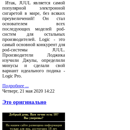
Итак, JUUL является самой
популярной электронной
сигаретой в мире, без всяких
преувеличений! Он стал
основателем всех
последующих моделей pod-
систем для остальных
производителей. Logic - это
самый основной конкурент для
pod-системы JUUL.
Производители Лоджика
изучили Джулы, определили
минусы и сделали свой
вариант идеального подика -
Logic Pro.
Подробнее ...
Четверг, 21 мая 2020 14:22
Это оригинально
Добрый день. Вам точно есть 18?
Вы уверены?
На нашем сайте размещена информация
только для лиц, достигших 18 лет.