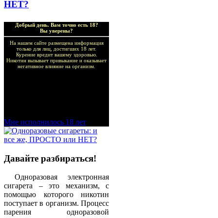
НЕТ?
Добрый день. Вам точно есть 18?
Вы уверены?
На нашем сайте размещена информация
только для лиц, достигших 18 лет.
Курение вредит вашему здоровью.
Никотин вызывает привыкание и оказывает
негативное влияние на организм.
Добро пожаловать в наш
магазин VapeTricks и
приятных покупок!
Мне исполнилось 18 лет
Давайте разбираться!
Одноразовая электронная
сигарета – это механизм, с
помощью которого никотин
поступает в организм. Процесс
парения одноразовой