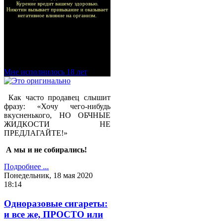
Курение вредит вашему здоровью.
Никотин вызывает привыкание и оказывает
негативное влияние на организм.
Добро пожаловать в наш
магазин VapeTricks и
приятных покупок!
Мне исполнилось 18 лет
Как часто продавец слышит
фразу: «Хочу чего-нибудь
вкусненького, НО ОБЧНЫЕ
ЖИДКОСТИ НЕ
ПРЕДЛАГАЙТЕ!»
А мы и не собирались!
Подробнее ...
Понедельник, 18 мая 2020
18:14
Одноразовые сигареты:
и все же, ПРОСТО или