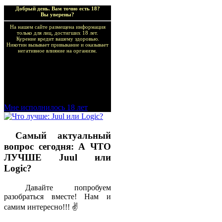
Добрый день. Вам точно есть 18?
Вы уверены?
На нашем сайте размещена информация
только для лиц, достигших 18 лет.
Курение вредит вашему здоровью.
Никотин вызывает привыкание и оказывает
негативное влияние на организм.
Добро пожаловать в наш
магазин VapeTricks и
приятных покупок!
Мне исполнилось 18 лет
Самый актуальный
вопрос сегодня: А ЧТО
ЛУЧШЕ Juul или
Logic?
Давайте попробуем
разобраться вместе! Нам и
самим интересно!!! ✌