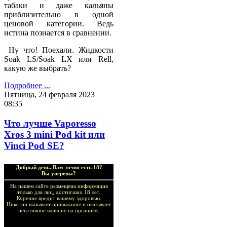
табаки и даже кальяны
приблизительно в одной
ценовой категории. Ведь
истина познается в сравнении.
Ну что! Поехали. Жидкости
Soak LS/Soak LX или Rell,
какую же выбрать?
Подробнее ...
Пятница, 24 февраля 2023
08:35
Что лучше Vaporesso
Xros 3 mini Pod kit или
Vinci Pod SE?
Добрый день. Вам точно есть 18?
Вы уверены?
На нашем сайте размещена информация
только для лиц, достигших 18 лет.
Курение вредит вашему здоровью.
Никотин вызывает привыкание и оказывает
негативное влияние на организм.