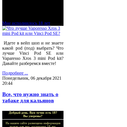
Добро пожаловать в наш
магазин VapeTricks и
приятных покупок!
Мне исполнилось 18 лет
Идете в вейп шоп и не знаете
какой pod (под) выбрать? Что
лучше Vinci Pod SE или
Vaparesso Xros 3 mini Pod kit?
Давайте разберемся вместе!
Подробнее ...
Понедельник, 06 декабря 2021
20:44
Все, что нужно знать о
табаке для кальянов
Добрый день. Вам точно есть 18?
Вы уверены?
На нашем сайте размещена информация
только для лиц, достигших 18 лет.