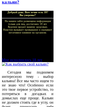
кальян?
Добрый день. Вам точно есть 18?
Вы уверены?
На нашем сайте размещена информация
только для лиц, достигших 18 лет.
Курение вредит вашему здоровью.
Никотин вызывает привыкание и оказывает
негативное влияние на организм.
Добро пожаловать в наш
магазин VapeTricks и
приятных покупок!
Мне исполнилось 18 лет
Сегодня мы поднимем
интересную тему - выбор
кальяна! Все мы часто ищем то
не знаю что! Особенно если
это твое первое устройство, то
потеряться в догадках и
домыслах еще проще. Кальян
не должен стоять где в углу, он
будет приносить тебе