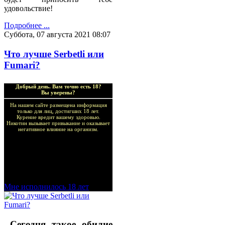
удовольствие!
Подробнее ...
Суббота, 07 августа 2021 08:07
Что лучше Serbetli или
Fumari?
Добрый день. Вам точно есть 18?
Вы уверены?
На нашем сайте размещена информация
только для лиц, достигших 18 лет.
Курение вредит вашему здоровью.
Никотин вызывает привыкание и оказывает
негативное влияние на организм.
Добро пожаловать в наш
магазин VapeTricks и
приятных покупок!
Мне исполнилось 18 лет
Сегодня такое обилие