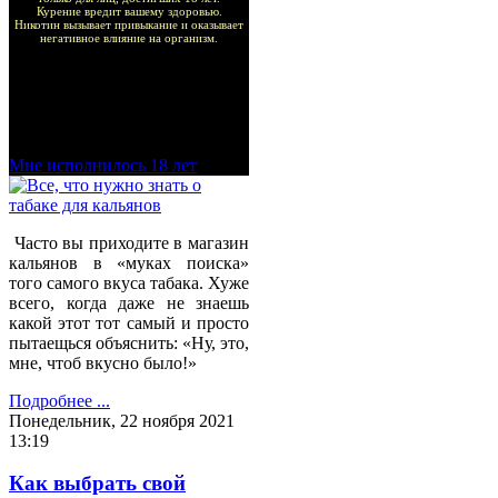
Курение вредит вашему здоровью.
Никотин вызывает привыкание и оказывает
негативное влияние на организм.
Добро пожаловать в наш
магазин VapeTricks и
приятных покупок!
Мне исполнилось 18 лет
Часто вы приходите в магазин
кальянов в «муках поиска»
того самого вкуса табака. Хуже
всего, когда даже не знаешь
какой этот тот самый и просто
пытаещься объяснить: «Ну, это,
мне, чтоб вкусно было!»
Подробнее ...
Понедельник, 22 ноября 2021
13:19
Как выбрать свой