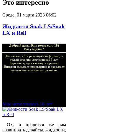
Это интересно
Среда, 01 марта 2023 06:02
Жидкости Soak LS/Soak
LX и Rell
Добрый день. Вам точно есть 18?
Вы уверены?
На нашем сайте размещена информация
только для лиц, достигших 18 лет.
Курение вредит вашему здоровью.
Никотин вызывает привыкание и оказывает
негативное влияние на организм.
Добро пожаловать в наш
магазин VapeTricks и
приятных покупок!
Мне исполнилось 18 лет
Ох, и нравится же нам
сравнивать девайсы, жидкости,