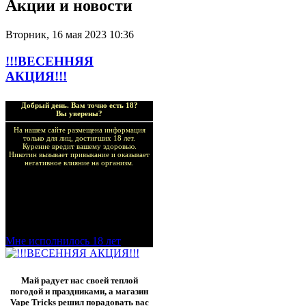
Акции и новости
Вторник, 16 мая 2023 10:36
!!!ВЕСЕННЯЯ
АКЦИЯ!!!
Добрый день. Вам точно есть 18?
Вы уверены?
На нашем сайте размещена информация
только для лиц, достигших 18 лет.
Курение вредит вашему здоровью.
Никотин вызывает привыкание и оказывает
негативное влияние на организм.
Добро пожаловать в наш
магазин VapeTricks и
приятных покупок!
Мне исполнилось 18 лет
Май радует нас своей теплой
погодой и праздниками, а магазин
Vape Tricks решил порадовать вас