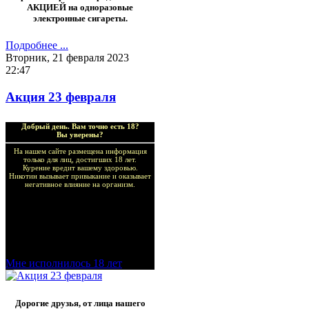
АКЦИЕЙ на одноразовые
электронные сигареты.
Подробнее ...
Вторник, 21 февраля 2023
22:47
Акция 23 февраля
Добрый день. Вам точно есть 18?
Вы уверены?
На нашем сайте размещена информация
только для лиц, достигших 18 лет.
Курение вредит вашему здоровью.
Никотин вызывает привыкание и оказывает
негативное влияние на организм.
Добро пожаловать в наш
магазин VapeTricks и
приятных покупок!
Мне исполнилось 18 лет
Дорогие друзья, от лица нашего