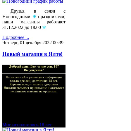
Друзья, в связи с
Новогодними
❅
праздниками,
наши магазины работают
31.12.2022 до 18.00
❄
Подробнее ...
Четверг, 01 декабря 2022 00:39
Новый магазин в Ялте!
Добрый день. Вам точно есть 18?
Вы уверены?
На нашем сайте размещена информация
только для лиц, достигших 18 лет.
Курение вредит вашему здоровью.
Никотин вызывает привыкание и оказывает
негативное влияние на организм.
Добро пожаловать в наш
магазин VapeTricks и
приятных покупок!
Мне исполнилось 18 лет