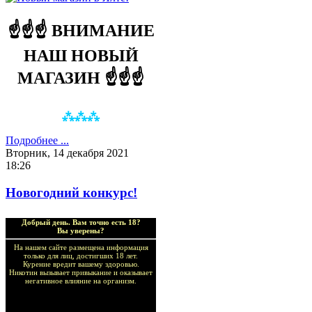
☝☝☝ ВНИМАНИЕ
НАШ НОВЫЙ
МАГАЗИН ☝☝☝
⁂
⁂
⁂
Подробнее ...
Вторник, 14 декабря 2021
18:26
Новогодний конкурс!
Добрый день. Вам точно есть 18?
Вы уверены?
На нашем сайте размещена информация
только для лиц, достигших 18 лет.
Курение вредит вашему здоровью.
Никотин вызывает привыкание и оказывает
негативное влияние на организм.
Добро пожаловать в наш