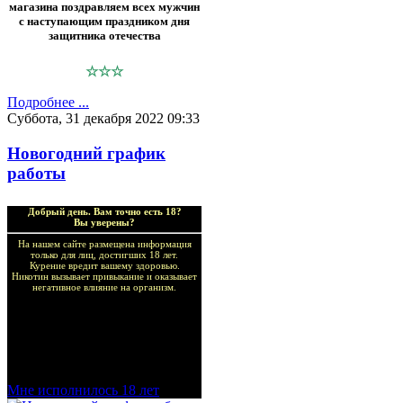
магазина поздравляем всех мужчин
с наступающим праздником дня
защитника отечества
☆☆☆
Подробнее ...
Суббота, 31 декабря 2022 09:33
Новогодний график
работы
Добрый день. Вам точно есть 18?
Вы уверены?
На нашем сайте размещена информация
только для лиц, достигших 18 лет.
Курение вредит вашему здоровью.
Никотин вызывает привыкание и оказывает
негативное влияние на организм.
Добро пожаловать в наш
магазин VapeTricks и
приятных покупок!
Мне исполнилось 18 лет