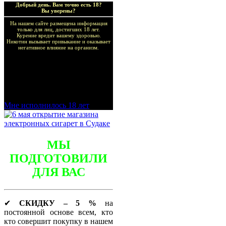
Добрый день. Вам точно есть 18?
Вы уверены?
На нашем сайте размещена информация
только для лиц, достигших 18 лет.
Курение вредит вашему здоровью.
Никотин вызывает привыкание и оказывает
негативное влияние на организм.
Добро пожаловать в наш
магазин VapeTricks и
приятных покупок!
Мне исполнилось 18 лет
МЫ
ПОДГОТОВИЛИ
ДЛЯ ВАС
✔
СКИДКУ – 5 %
на
постоянной основе всем, кто
кто совершит покупку в нашем