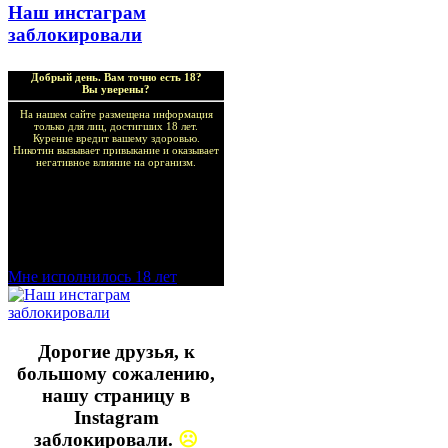
Наш инстаграм
заблокировали
Добрый день. Вам точно есть 18?
Вы уверены?
На нашем сайте размещена информация
только для лиц, достигших 18 лет.
Курение вредит вашему здоровью.
Никотин вызывает привыкание и оказывает
негативное влияние на организм.
Добро пожаловать в наш
магазин VapeTricks и
приятных покупок!
Мне исполнилось 18 лет
Дорогие друзья, к
большому сожалению,
нашу страницу в
Instagram
заблокировали.
☹