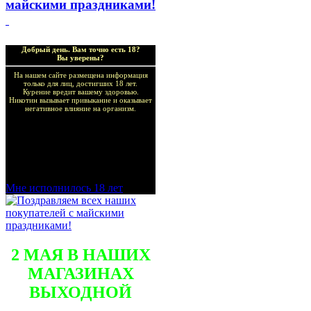
майскими праздниками!
Добрый день. Вам точно есть 18?
Вы уверены?
На нашем сайте размещена информация
только для лиц, достигших 18 лет.
Курение вредит вашему здоровью.
Никотин вызывает привыкание и оказывает
негативное влияние на организм.
Добро пожаловать в наш
магазин VapeTricks и
приятных покупок!
Мне исполнилось 18 лет
2 МАЯ В НАШИХ
МАГАЗИНАХ
ВЫХОДНОЙ