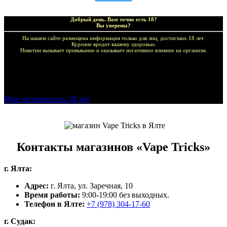
Добрый день. Вам точно есть 18?
Вы уверены?
На нашем сайте размещена информация только для лиц, достигших 18 лет.
Курение вредит вашему здоровью.
Никотин вызывает привыкание и оказывает негативное влияние на организм.
Добро пожаловать в наш магазин VapeTricks и приятных
покупок!
Мне исполнилось 18 лет
Контакты магазинов «Vape Tricks»
г. Ялта:
Адрес:
г. Ялта, ул. Заречная, 10
Время работы:
9:00-19:00 без выходных.
Телефон в Ялте:
+7 (978) 304-17-60
г. Судак: