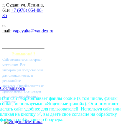
г. Судак: ул. Ленина,
61и
+7 (978) 054-88-
85
e-
mail:
vapeyalta@yandex.ru
Внимание!!!
Cайт не является интернет-
магазином. Вся
информация предоставлена
для ознакомления, и
рекламой не
является. Онлайн оплаты не
Соглашаюсь
принимаются. Все товары
вы можете приобрести в
Наш сайт обрабатывает файлы cookie (в том числе, файлы
магазине.
cookie, используемые «Яндекс-метрикой»). Они помогают
делать сайт удобнее для пользователей. Используя сайт или
кликая на кнопку ✅, вы даете свое согласие на обработку
файлов cookie вашего браузера.