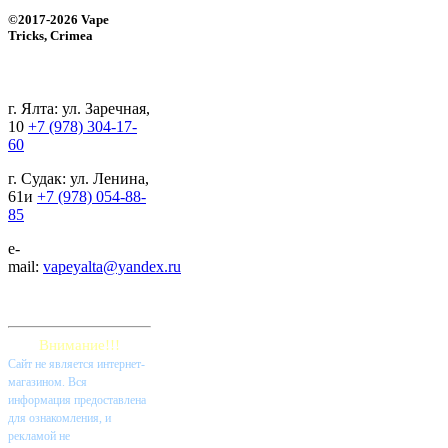
©2017-2026 Vape
Tricks, Crimea
г. Ялта: ул. Заречная,
10
+7 (978) 304-17-
60
г. Судак: ул. Ленина,
61и
+7 (978) 054-88-
85
e-
mail:
vapeyalta@yandex.ru
Внимание!!!
Cайт не является интернет-
магазином. Вся
информация предоставлена
для ознакомления, и
рекламой не