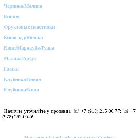
Черника/Малина
Вишня
Фруктовые пластинки
Виноград/Яблоко
Киви/Маракуйя/Гуава
Малина/Арбуз
Гранат
Клубника/Банан
Клубника/Киви
Наличие уточняйте у продавца: ☏ +7 (918) 215-86-77; ☏ +7
(978) 592-05-59
Магазины VapeTricks на картах Yandex: