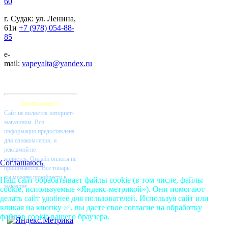
60
г. Судак: ул. Ленина,
61и
+7 (978) 054-88-
85
e-
mail:
vapeyalta@yandex.ru
Внимание!!!
Cайт не является интернет-
магазином. Вся
информация предоставлена
для ознакомления, и
рекламой не
является. Онлайн оплаты не
Соглашаюсь
принимаются. Все товары
вы можете приобрести в
Наш сайт обрабатывает файлы cookie (в том числе, файлы
магазине.
cookie, используемые «Яндекс-метрикой»). Они помогают
делать сайт удобнее для пользователей. Используя сайт или
кликая на кнопку ✅, вы даете свое согласие на обработку
файлов cookie вашего браузера.