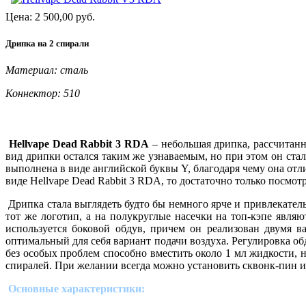
Цена:
2 500,00
руб.
Дрипка на 2 спирали
Материал: сталь
Коннектор: 510
Hellvape Dead Rabbit 3 RDA
– небольшая дрипка, рассчитанн
вид дрипки остался таким же узнаваемым, но при этом он стал
выполнена в виде английской буквы Y, благодаря чему она отли
виде Hellvape Dead Rabbit 3 RDA, то достаточно только посмо
Дрипка стала выглядеть будто бы немного ярче и привлекател
тот же логотип, а на полукруглые насечки на топ-кэпе явл
используется боковой обдув, причем он реализован двумя 
оптимальный для себя вариант подачи воздуха. Регулировка об
без особых проблем способно вместить около 1 мл жидкости, 
спиралей. При желании всегда можно установить сквонк-пин и
Основные характеристики: