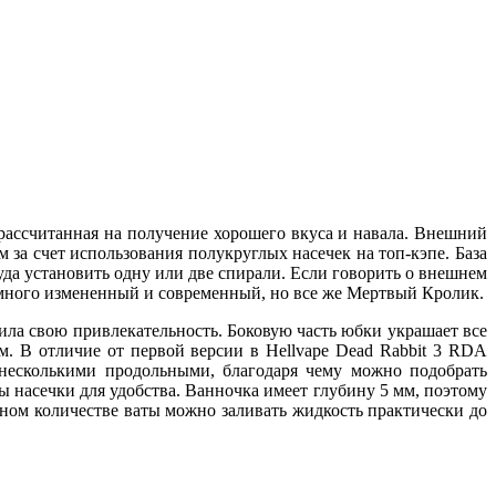
 рассчитанная на получение хорошего вкуса и навала. Внешний
 за счет использования полукруглых насечек на топ-кэпе. База
руда установить одну или две спирали. Если говорить о внешнем
Немного измененный и современный, но все же Мертвый Кролик.
ила свою привлекательность. Боковую часть юбки украшает все
. В отличие от первой версии в Hellvape Dead Rabbit 3 RDA
 несколькими продольными, благодаря чему можно подобрать
ы насечки для удобства. Ванночка имеет глубину 5 мм, поэтому
чном количестве ваты можно заливать жидкость практически до