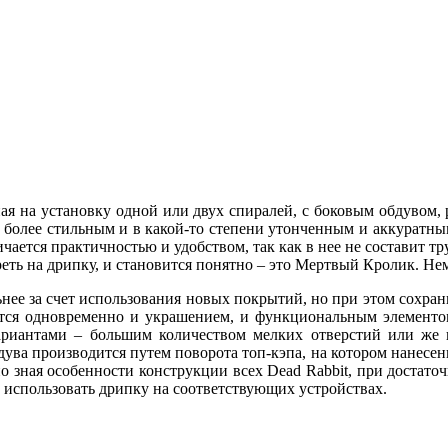
ая на установку одной или двух спиралей, с боковым обдувом,
 более стильным и в какой-то степени утонченным и аккуратным
чается практичностью и удобством, так как в нее не составит т
треть на дрипку, и становится понятно – это Мертвый Кролик. 
ьнее за счет использования новых покрытий, но при этом сохран
яются одновременно и украшением, и функциональным элементом
вариантами – большим количеством мелких отверстий или же
дува производится путем поворота топ-кэпа, на котором нанесен
но зная особенности конструкции всех Dead Rabbit, при достато
 использовать дрипку на соответствующих устройствах.