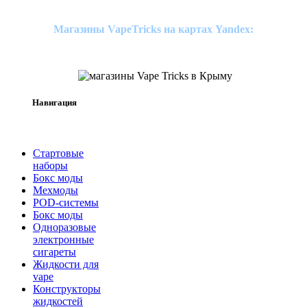
Магазины VapeTricks на картах Yandex:
Навигация
Стартовые
наборы
Бокс моды
Мехмоды
POD-системы
Бокс моды
Одноразовые
электронные
сигареты
Жидкости для
vape
Конструкторы
жидкостей