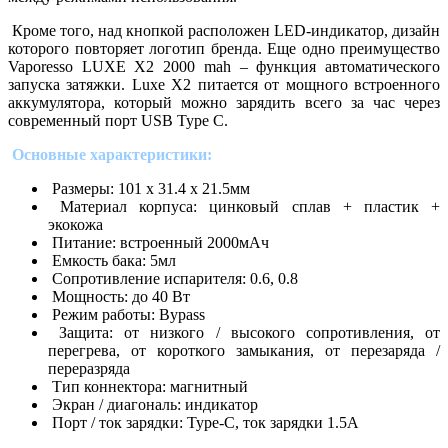
Кроме того, над кнопкой расположен LED-индикатор, дизайн
которого повторяет логотип бренда. Еще одно преимущество
Vaporesso LUXE X2 2000 mah – функция автоматического
запуска затяжки. Luxe X2 питается от мощного встроенного
аккумулятора, который можно зарядить всего за час через
современный порт USB Type C.
Основные характеристики:
Размеры: 101 х 31.4 х 21.5мм
Материал корпуса: цинковый сплав + пластик +
экокожа
Питание: встроенный 2000мАч
Емкость бака: 5мл
Сопротивление испарителя: 0.6, 0.8
Мощность: до 40 Вт
Режим работы: Bypass
Защита: от низкого / высокого сопротивления, от
перегрева, от короткого замыкания, от перезаряда /
переразряда
Тип коннектора: магнитный
Экран / диагональ: индикатор
Порт / ток зарядки: Type-C, ток зарядки 1.5А