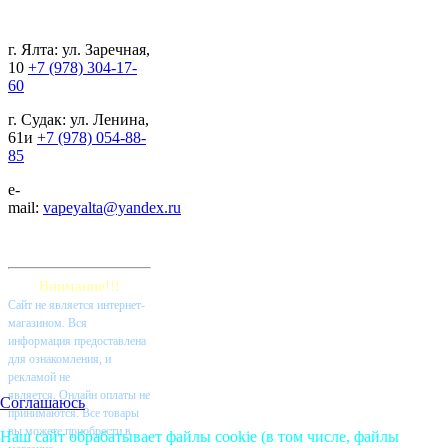
г. Ялта: ул. Заречная,
10
+7 (978) 304-17-
60
г. Судак: ул. Ленина,
61и
+7 (978) 054-88-
85
e-
mail:
vapeyalta@yandex.ru
Внимание!!!
Cайт не является интернет-
магазином. Вся
информация предоставлена
для ознакомления, и
рекламой не
является. Онлайн оплаты не
Соглашаюсь
принимаются. Все товары
вы можете приобрести в
Наш сайт обрабатывает файлы cookie (в том числе, файлы