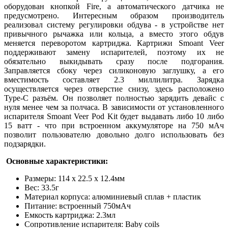
оборудован кнопкой Fire, а автоматического датчика не
предусмотрено. Интересным образом производитель
реализовал систему регулировки обдува - в устройстве нет
привычного рычажка или кольца, а вместо этого обдув
меняется переворотом картриджа. Картрижи Smoant Veer
поддерживают замену испарителей, поэтому их не
обязательно выкидывать сразу после подгорания.
Заправляется сбоку через силиконовую заглушку, а его
вместимость составляет 2.3 миллилитра. Зарядка
осуществляется через отверстие снизу, здесь расположено
Type-C разъём. Он позволяет полностью зарядить девайс с
нуля менее чем за полчаса. В зависимости от установленного
испарителя Smoant Veer Pod Kit будет выдавать либо 10 либо
15 ватт - что при встроенном аккумуляторе на 750 мАч
позволит пользователю довольно долго использовать без
подзарядки.
Основные характеристики:
Размеры: 114 х 22.5 х 12.4мм
Вес: 33.5г
Материал корпуса: алюминиевый сплав + пластик
Питание: встроенный 750мАч
Емкость картриджа: 2.3мл
Сопротивление испарителя: Baby coils