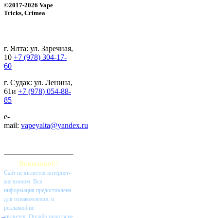
©2017-2026 Vape
Tricks, Crimea
г. Ялта: ул. Заречная,
10
+7 (978) 304-17-
60
г. Судак: ул. Ленина,
61и
+7 (978) 054-88-
85
e-
mail:
vapeyalta@yandex.ru
Внимание!!!
Cайт не является интернет-
магазином. Вся
информация предоставлена
для ознакомления, и
рекламой не
является. Онлайн оплаты не