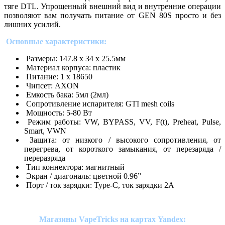
тяге DTL. Упрощенный внешний вид и внутренние операции
позволяют вам получать питание от GEN 80S просто и без
лишних усилий.
Основные характеристики:
Размеры: 147.8 х 34 х 25.5мм
Материал корпуса: пластик
Питание: 1 х 18650
Чипсет: AXON
Емкость бака: 5мл (2мл)
Сопротивление испарителя: GTI mesh coils
Мощность: 5-80 Вт
Режим работы: VW, BYPASS, VV, F(t), Preheat, Pulse,
Smart, VWN
Защита: от низкого / высокого сопротивления, от
перегрева, от короткого замыкания, от перезаряда /
переразряда
Тип коннектора: магнитный
Экран / диагональ: цветной 0.96”
Порт / ток зарядки: Type-C, ток зарядки 2A
Магазины VapeTricks на картах Yandex: