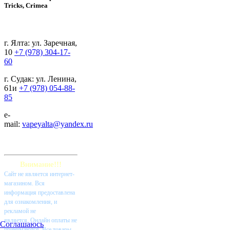
Tricks, Crimea
г. Ялта: ул. Заречная,
10
+7 (978) 304-17-
60
г. Судак: ул. Ленина,
61и
+7 (978) 054-88-
85
e-
mail:
vapeyalta@yandex.ru
Внимание!!!
Cайт не является интернет-
магазином. Вся
информация предоставлена
для ознакомления, и
рекламой не
является. Онлайн оплаты не
Соглашаюсь
принимаются. Все товары