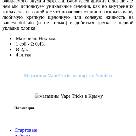
ожидаемого вкуса и эффекта. Baby Alien дружит с dot aio - В
нем мы используем уникальные сечения, как во внутренних
жилах, так и в оплётке: что позволяет отлично раскрыть вашу
любимую крепкую щелочную или солевую жидкость на
вашем dot aio (и не только) и добиться треска с первой
укладки хлопка!
Материал: Нихром.
1 coil - Ω 0,43.
Ø 2,5.
4 витка.
Магазины VapeTricks на картах Yandex:
Навигация
Стартовые
наборы