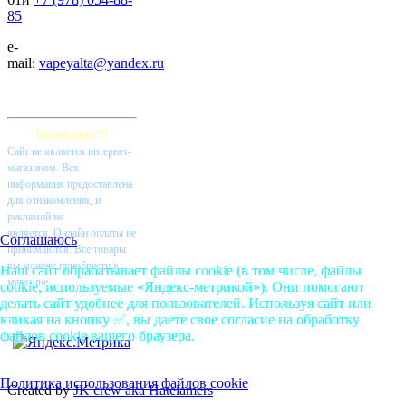
85
e-
mail:
vapeyalta@yandex.ru
Внимание!!!
Cайт не является интернет-
магазином. Вся
информация предоставлена
для ознакомления, и
рекламой не
является. Онлайн оплаты не
Соглашаюсь
принимаются. Все товары
вы можете приобрести в
Наш сайт обрабатывает файлы cookie (в том числе, файлы
магазине.
cookie, используемые «Яндекс-метрикой»). Они помогают
делать сайт удобнее для пользователей. Используя сайт или
кликая на кнопку ✅, вы даете свое согласие на обработку
файлов cookie вашего браузера.
Политика использования файлов cookie
Created by
JK crew aka Hatelamers