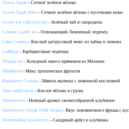
Green Apple
- Сочноё зелёное яблоко
Green Apple Kiwi
- Сочное зелёное яблоко с кусочками киви
Green tea with currant
- Зелёный чай и смородина
Lemon Candy ice
- Освежающий Лимонный леденец
Lime Lemon
- Кислый цитрусовый микс из лайма и лимона
Lollipop
- Барбарисовые леденцы
Mango ice
- Холодный манго прямиком из Малазии
Multifruit
- Микс тропических фруктов
Raspberry Lemon
- Мякоть малины с лимонной кислинкой
Sour apple pear
- Кислое яблоко и груша
Strawberry
- Нежный аромат свежесобранной клубники
Strawberry Fresh With Melon
- Вкус земляничного фреша с ку
Watermelon strawberry
- Сахарный арбуз и клубника