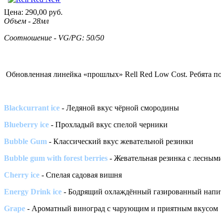
Цена:
290,00
руб.
Объем - 28мл
Соотношение - VG/PG: 50/50
Обновленная линейка «прошлых» Rell Red Low Cost. Ребята по
Blackcurrant ice
- Ледяной вкус чёрной смородины
Blueberry ice
- Прохладый вкус спелой черники
Bubble Gum
- Классический вкус жевательной резинки
Bubble gum with forest berries
- Жевательная резинка с лесным
Cherry ice
- Спелая садовая вишня
Energy Drink ice
- Бодрящий охлаждённый газированный напи
Grape
- Ароматный виноград с чарующим и приятным вкусом