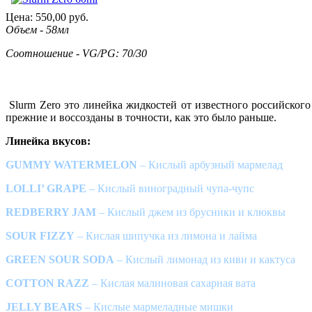
Цена:
550,00
руб.
Объем - 58мл
Соотношение - VG/PG: 70/30
Slurm Zero это линейка жидкостей от известного российского
прежние и воссозданы в точности, как это было раньше.
Линейка вкусов:
GUMMY WATERMELON
– Кислый арбузный мармелад
LOLLI’ GRAPE
– Кислый виноградный чупа-чупс
REDBERRY JAM
– Кислый джем из брусники и клюквы
SOUR FIZZY
– Кислая шипучка из лимона и лайма
GREEN SOUR SODA
– Кислый лимонад из киви и кактуса
COTTON RAZZ
– Кислая малиновая сахарная вата
JELLY BEARS
– Кислые мармеладные мишки