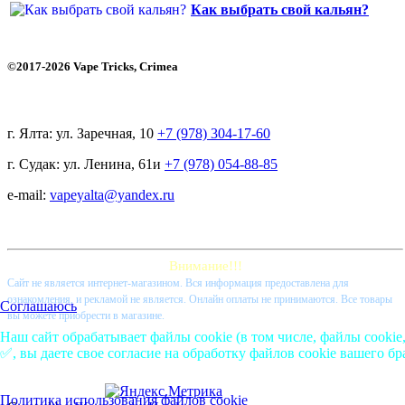
Как выбрать свой кальян?
©2017-2026 Vape Tricks, Crimea
г. Ялта: ул. Заречная, 10
+7 (978) 304-17-60
г. Судак: ул. Ленина, 61и
+7 (978) 054-88-85
e-mail:
vapeyalta@yandex.ru
Внимание!!!
Cайт не является интернет-магазином. Вся информация предоставлена для
ознакомления, и рекламой не является. Онлайн оплаты не принимаются. Все товары
Соглашаюсь
вы можете приобрести в магазине.
Наш сайт обрабатывает файлы cookie (в том числе, файлы cookie
✅, вы даете свое согласие на обработку файлов cookie вашего бр
Политика использования файлов cookie