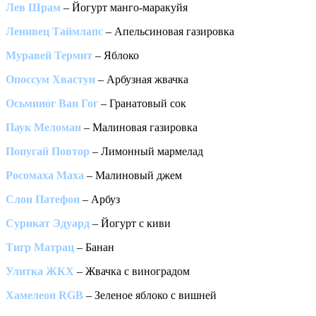
Лев Шрам
– Йогурт манго-маракуйя
Ленивец Таймлапс
– Апельсиновая газировка
Муравей Термит
– Яблоко
Опоссум Хвастун
– Арбузная жвачка
Осьминог Ван Гог
– Гранатовый сок
Паук Меломан
– Малиновая газировка
Попугай Повтор
– Лимонный мармелад
Росомаха Маха
– Малиновый джем
Слон Патефон
– Арбуз
Сурикат Эдуард
– Йогурт с киви
Тигр Матрац
– Банан
Улитка ЖКХ
– Жвачка с виноградом
Хамелеон RGB
– Зеленое яблоко с вишней