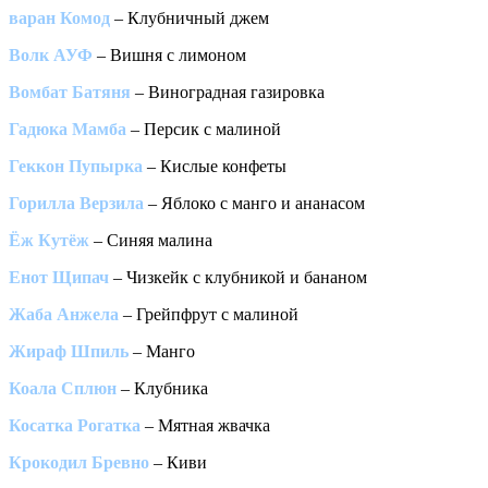
варан Комод
– Клубничный джем
Волк АУФ
– Вишня с лимоном
Вомбат Батяня
– Виноградная газировка
Гадюка Мамба
– Персик с малиной
Геккон Пупырка
– Кислые конфеты
Горилла Верзила
– Яблоко с манго и ананасом
Ёж Кутёж
– Синяя малина
Енот Щипач
– Чизкейк с клубникой и бананом
Жаба Анжела
– Грейпфрут с малиной
Жираф Шпиль
– Манго
Коала Сплюн
– Клубника
Косатка Рогатка
– Мятная жвачка
Крокодил Бревно
– Киви