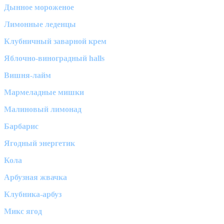
Дынное мороженое
Лимонные леденцы
Клубничный заварной крем
Яблочно-виноградный halls
Вишня-лайм
Мармеладные мишки
Малиновый лимонад
Барбарис
Ягодный энергетик
Кола
Арбузная жвачка
Клубника-арбуз
Микс ягод