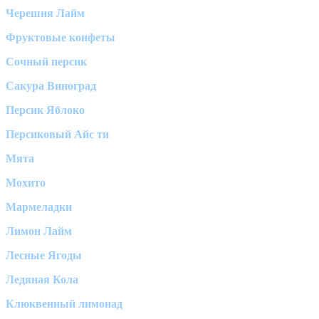
Черешня Лайм
Фруктовые конфеты
Сочный персик
Сакура Виноград
Персик Яблоко
Персиковый Айс ти
Мята
Мохито
Мармеладки
Лимон Лайм
Лесные Ягоды
Ледяная Кола
Клюквенный лимонад