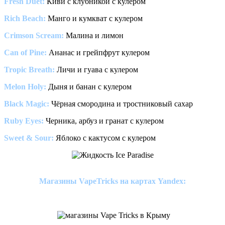
Fresh Duet:
Киви с клубникой с кулером
Rich Beach:
Манго и кумкват с кулером
Crimson Scream:
Малина и лимон
Can of Pine:
Ананас и грейпфрут кулером
Tropic Breath:
Личи и гуава с кулером
Melon Holy:
Дыня и банан с кулером
Black Magic:
Чёрная смородина и тростниковый сахар
Ruby Eyes:
Черника, арбуз и гранат с кулером
Sweet & Sour:
Яблоко с кактусом с кулером
Магазины VapeTricks на картах Yandex: