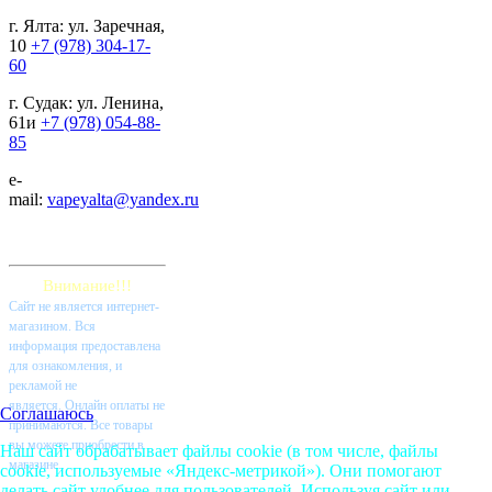
г. Ялта: ул. Заречная,
10
+7 (978) 304-17-
60
г. Судак: ул. Ленина,
61и
+7 (978) 054-88-
85
e-
mail:
vapeyalta@yandex.ru
Внимание!!!
Cайт не является интернет-
магазином. Вся
информация предоставлена
для ознакомления, и
рекламой не
является. Онлайн оплаты не
Соглашаюсь
принимаются. Все товары
вы можете приобрести в
Наш сайт обрабатывает файлы cookie (в том числе, файлы
магазине.
cookie, используемые «Яндекс-метрикой»). Они помогают
делать сайт удобнее для пользователей. Используя сайт или