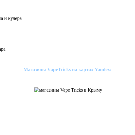
.
а и кулера
ара
Магазины VapeTricks на картах Yandex: