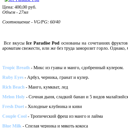
Цена:
400,00
руб.
Объем - 27мл
Соотношение - VG/PG: 60/40
Все вкусы
Ice Paradise Pod
основаны на сочетаниях фруктов 
ароматам свежести, или же без труда заморозит горло. Однако,
Tropic Breath
- Микс из гуавы и манго, сдобренный кулером.
Ruby Eyes
- Арбуз, черника, гранат и кулер.
Rich Beach
- Манго, кумкват, лед
Melon Holy
- Сочная дыня, сладкий банан и 5 видов малайзийск
Fresh Duet
- Холодные клубника и киви
Couple Cool
- Тропический фреш из манго и лайма
Blue Milk
- Спелая черника и мякоть кокоса