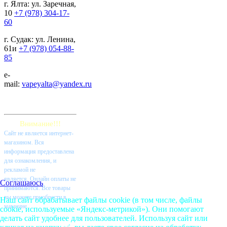
г. Ялта: ул. Заречная,
10
+7 (978) 304-17-
60
г. Судак: ул. Ленина,
61и
+7 (978) 054-88-
85
e-
mail:
vapeyalta@yandex.ru
Внимание!!!
Cайт не является интернет-
магазином. Вся
информация предоставлена
для ознакомления, и
рекламой не
является. Онлайн оплаты не
Соглашаюсь
принимаются. Все товары
вы можете приобрести в
Наш сайт обрабатывает файлы cookie (в том числе, файлы
магазине.
cookie, используемые «Яндекс-метрикой»). Они помогают
делать сайт удобнее для пользователей. Используя сайт или