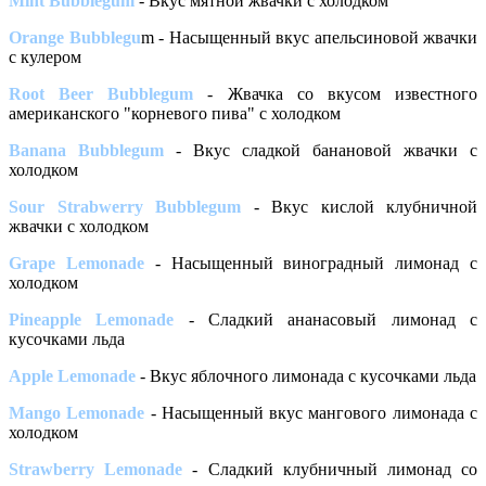
Mint Bubblegum
- Вкус мятной жвачки с холодком
Orange Bubblegu
m - Насыщенный вкус апельсиновой жвачки
с кулером
Root Beer Bubblegum
- Жвачка со вкусом известного
американского "корневого пива" с холодком
Banana Bubblegum
- Вкус сладкой банановой жвачки с
холодком
Sour Strabwerry Bubblegum
- Вкус кислой клубничной
жвачки с холодком
Grape Lemonade
- Насыщенный виноградный лимонад с
холодком
Pineapple Lemonade
- Сладкий ананасовый лимонад с
кусочками льда
Apple Lemonade
- Вкус яблочного лимонада с кусочками льда
Mango Lemonade
- Насыщенный вкус мангового лимонада с
холодком
Strawberry Lemonade
- Сладкий клубничный лимонад со