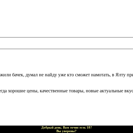
жили бачек, думал не найду уже кто сможет намотать, в Ялту при
да хорошие цены, качественные товары, новые актуальные вкусы,
Добрый день. Вам точно есть 18?
Вы уверены?