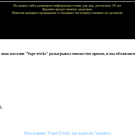
На нашем сайте размещена информация только для лиц, достигших 18 лет.
Курение вредит вашему здоровью.
Никотин вызывает привыкание и оказывает негативное влияние на организм.
купок!
 наш магазин "Vape tricks" разыгрывал множество призов, и мы объявляем
й.
Магазины VapeTricks на картах Yandex: