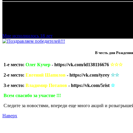
Добро пожаловать в наш магазин VapeTricks и приятных по
Мне исполнилось 18 лет
В честь дня Рождения
1-е место:
Олег Кучер
- https://vk.com/id138116676
☆☆☆
2-е
место:
Евгений Шапилов
- https://vk.com/tyrey
☆☆
3-е
место:
Владимир Потапов
- https://vk.com/5rist
☆
Всем спасибо за участие !!!
Следите за новостями, впереди еще много акций и розыгрыше
Наверх