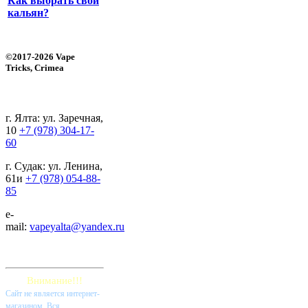
Как выбрать свой
кальян?
©2017-2026 Vape
Tricks, Crimea
г. Ялта: ул. Заречная,
10
+7 (978) 304-17-
60
г. Судак: ул. Ленина,
61и
+7 (978) 054-88-
85
e-
mail:
vapeyalta@yandex.ru
Внимание!!!
Cайт не является интернет-
магазином. Вся