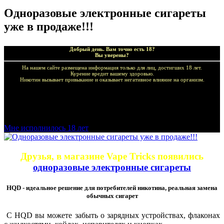
Одноразовые электронные сигареты
уже в продаже!!!
Добрый день. Вам точно есть 18?
Вы уверены?
На нашем сайте размещена информация только для лиц, достигших 18 лет.
Курение вредит вашему здоровью.
Никотин вызывает привыкание и оказывает негативное влияние на организм.
Добро пожаловать в наш магазин VapeTricks и приятных
покупок!
Мне исполнилось 18 лет
Друзья, в магазине Vape Tricks появились
одноразовые электронные сигареты
HQD - идеальное решение для потребителей никотина, реальная замена
обычных сигарет
C HQD вы можете забыть о зарядных устройствах, флаконах