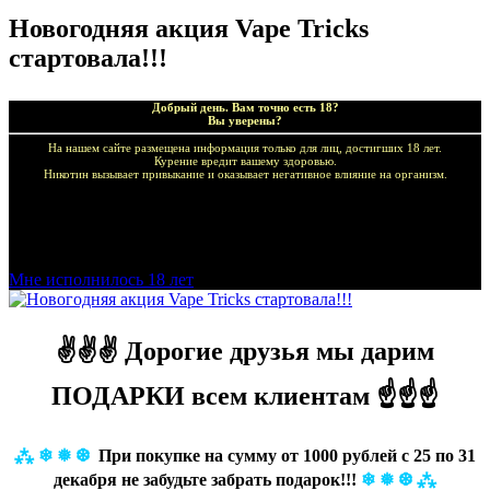
Новогодняя акция Vape Tricks
стартовала!!!
Добрый день. Вам точно есть 18?
Вы уверены?
На нашем сайте размещена информация только для лиц, достигших 18 лет.
Курение вредит вашему здоровью.
Никотин вызывает привыкание и оказывает негативное влияние на организм.
Добро пожаловать в наш магазин VapeTricks и приятных
покупок!
Мне исполнилось 18 лет
✌✌✌ Дорогие друзья мы дарим
ПОДАРКИ всем клиентам ☝☝☝
⁂
❄ ❅ ❆
При покупке на сумму от 1000 рублей с 25 по 31
декабря не забудьте забрать подарок!!!
❄ ❅ ❆ ⁂