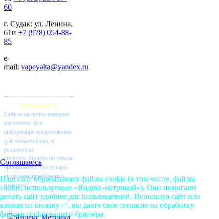
60
г. Судак: ул. Ленина,
61и
+7 (978) 054-88-
85
e-
mail:
vapeyalta@yandex.ru
Внимание!!!
Cайт не является интернет-
магазином. Вся
информация предоставлена
для ознакомления, и
рекламой не
является. Онлайн оплаты не
Соглашаюсь
принимаются. Все товары
вы можете приобрести в
Наш сайт обрабатывает файлы cookie (в том числе, файлы
магазине.
cookie, используемые «Яндекс-метрикой»). Они помогают
делать сайт удобнее для пользователей. Используя сайт или
кликая на кнопку ✅, вы даете свое согласие на обработку
файлов cookie вашего браузера.