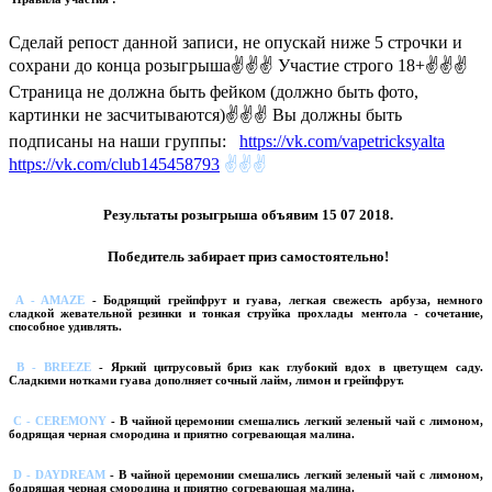
Сделай репост данной записи, не опускай ниже 5 строчки и
сохрани до конца розыгрыша✌✌✌ Участие строго 18+✌✌✌
Страница не должна быть фейком (должно быть фото,
картинки не засчитываются)✌✌✌ Вы должны быть
подписаны на наши группы:
https://vk.com/vapetricksyalta
https://vk.com/club145458793
✌✌✌
Результаты розыгрыша объявим 15 07 2018.
Победитель забирает приз самостоятельно!
A - AMAZE
- Бодрящий грейпфрут и гуава, легкая свежесть арбуза, немного
сладкой жевательной резинки и тонкая струйка прохлады ментола - сочетание,
способное удивлять.
B - BREEZE
- Яркий цитрусовый бриз как глубокий вдох в цветущем саду.
Сладкими нотками гуава дополняет сочный лайм, лимон и грейпфрут.
C - CEREMONY
- В чайной церемонии смешались легкий зеленый чай с лимоном,
бодрящая черная смородина и приятно согревающая малина.
D - DAYDREAM
- В чайной церемонии смешались легкий зеленый чай с лимоном,
бодрящая черная смородина и приятно согревающая малина.