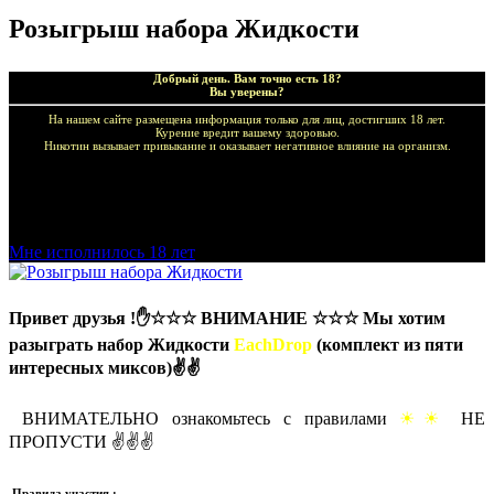
Розыгрыш набора Жидкости
Добрый день. Вам точно есть 18?
Вы уверены?
На нашем сайте размещена информация только для лиц, достигших 18 лет.
Курение вредит вашему здоровью.
Никотин вызывает привыкание и оказывает негативное влияние на организм.
Добро пожаловать в наш магазин VapeTricks и приятных
покупок!
Мне исполнилось 18 лет
Привет друзья !✋
☆☆☆
ВНИМАНИЕ
☆☆☆
Мы хотим
разыграть набор Жидкости
EachDrop
(комплект из пяти
интересных миксов)✌✌
ВНИМАТЕЛЬНО ознакомьтесь с правилами
☀☀
НЕ
ПРОПУСТИ ✌✌✌
Правила участия :