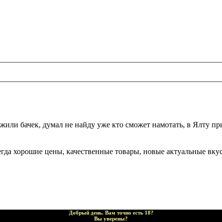
жили бачек, думал не найду уже кто сможет намотать, в Ялту при
да хорошие цены, качественные товары, новые актуальные вкусы,
Добрый день. Вам точно есть 18?
Вы уверены?