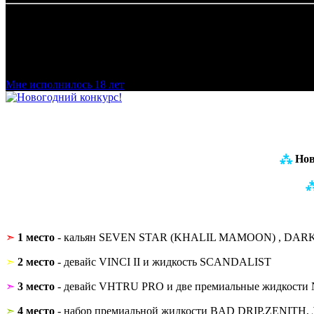
Добро пожаловать в наш магазин VapeTricks и приятных по
Мне исполнилось 18 лет
⁂
Новы
➣
1 место
- кальян SEVEN STAR (KHALIL MAMOON) , DARK
➣
2 место
- девайс VINCI II и жидкость SCANDALIST
➣
3 место
- девайс VHTRU PRO и две премиальные жидкост
➣
4 место
- набор премиальной жидкости BAD DRIP,ZENIT