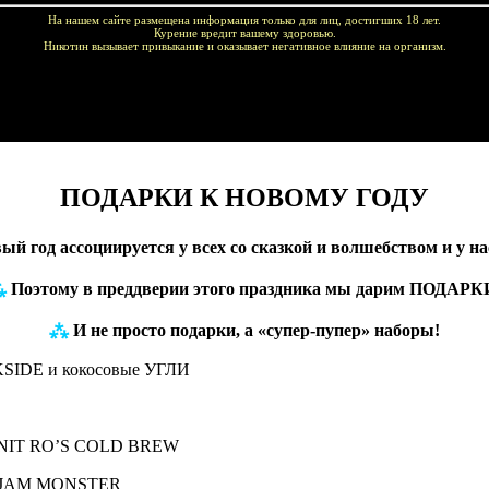
На нашем сайте размещена информация только для лиц, достигших 18 лет.
Курение вредит вашему здоровью.
Никотин вызывает привыкание и оказывает негативное влияние на организм.
купок!
ПОДАРКИ К НОВОМУ ГОДУ
й год ассоциируется у всех со сказкой и волшебством и у на
⁂
Поэтому в преддверии этого праздника мы дарим ПОДАРК
⁂
И не просто подарки, а «супер-пупер» наборы!
SIDE и кокосовые УГЛИ
и NIT RO’S COLD BREW
H, JAM MONSTER