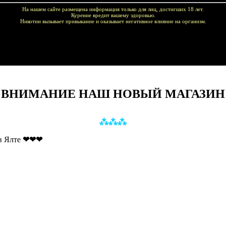
На нашем сайте размещена информация только для лиц, достигших 18 лет.
Курение вредит вашему здоровью.
Никотин вызывает привыкание и оказывает негативное влияние на организм.
купок!
 ВНИМАНИЕ НАШ НОВЫЙ МАГАЗИН
⁂
⁂
⁂
в Ялте
❤
❤
❤