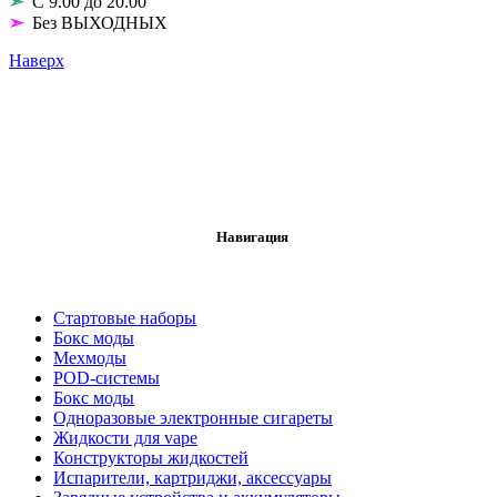
➣
С 9.00 до 20.00
➣
Без ВЫХОДНЫХ
Наверх
Навигация
Стартовые наборы
Бокс моды
Мехмоды
POD-системы
Бокс моды
Одноразовые электронные сигареты
Жидкости для vape
Конструкторы жидкостей
Испарители, картриджи, аксессуары