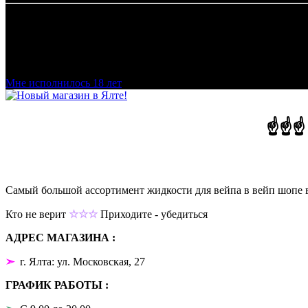
Добро пожаловать в наш магазин VapeTricks и приятных по
Мне исполнилось 18 лет
☝☝☝
Самый большой ассортимент жидкости для вейпа в вейп шопе 
Кто не верит
☆☆☆
Приходите - убедиться
АДРЕС МАГАЗИНА :
➣
г. Ялта: ул. Московская, 27
ГРАФИК РАБОТЫ :