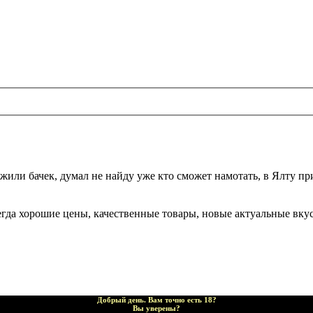
жили бачек, думал не найду уже кто сможет намотать, в Ялту при
да хорошие цены, качественные товары, новые актуальные вкусы,
Добрый день. Вам точно есть 18?
Вы уверены?