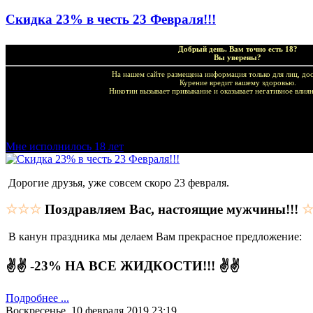
Скидка 23% в честь 23 Февраля!!!
Добрый день. Вам точно есть 18?
Вы уверены?
На нашем сайте размещена информация только для лиц, дос
Курение вредит вашему здоровью.
Никотин вызывает привыкание и оказывает негативное влиян
Добро пожаловать в наш магазин VapeTricks и приятных по
Мне исполнилось 18 лет
Дорогие друзья, уже совсем скоро 23 февраля.
☆☆☆
Поздравляем Вас, настоящие мужчины!!!
В канун праздника мы делаем Вам прекрасное предложение:
✌✌ -23% НА ВСЕ ЖИДКОСТИ!!! ✌✌
Подробнее ...
Воскресенье, 10 февраля 2019 23:19