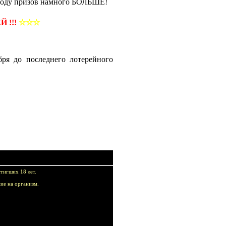
оду призов намного БОЛЬШЕ!
 !!!
☆☆☆
ря до последнего лотерейного
тигших 18 лет.
ие на организм.
купок!