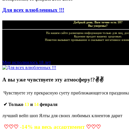
Для всех влюбленных !!!
Добрый день. Вам точно есть 18?
Вы уверены?
На нашем сайте размещена информация только для лиц, дос
Курение вредит вашему здоровью.
Никотин вызывает привыкание и оказывает негативное влиян
Добро пожаловать в наш магазин VapeTricks и приятных по
Мне исполнилось 18 лет
А вы уже чувствуете эту атмосферу!?
✌✌
Чувствуете эту прекрасную суету приближающегося праздник
✔ Только
13
и
14
февраля
лучший вейп шоп Ялты для своих любимых клиентов дарит
♡♡♡
-14% на весь ассартимент
♡♡♡