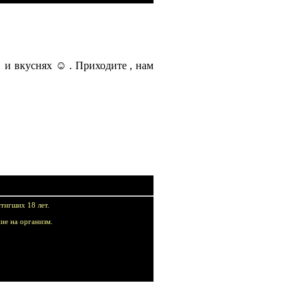
и вкуснях ☺ . Приходите , нам
тигших 18 лет.
ие на организм.
купок!