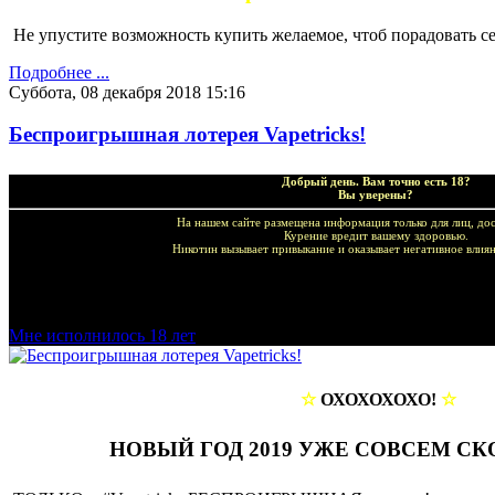
Не упустите возможность купить желаемое, чтоб порадовать с
Подробнее ...
Суббота, 08 декабря 2018 15:16
Беспроигрышная лотерея Vapetricks!
Добрый день. Вам точно есть 18?
Вы уверены?
На нашем сайте размещена информация только для лиц, дос
Курение вредит вашему здоровью.
Никотин вызывает привыкание и оказывает негативное влиян
Добро пожаловать в наш магазин VapeTricks и приятных по
Мне исполнилось 18 лет
☆
ОХОХОХОХО!
☆
НОВЫЙ ГОД 2019 УЖЕ СОВСЕМ СК