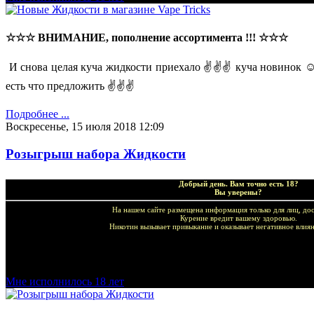
☆☆☆
ВНИМАНИЕ, пополнение ассортимента !!!
☆☆☆
И снова целая куча жидкости приехало ✌✌✌ куча новинок ☺ 
есть что предложить ✌✌✌
Подробнее ...
Воскресенье, 15 июля 2018 12:09
Розыгрыш набора Жидкости
Добрый день. Вам точно есть 18?
Вы уверены?
На нашем сайте размещена информация только для лиц, дос
Курение вредит вашему здоровью.
Никотин вызывает привыкание и оказывает негативное влиян
Добро пожаловать в наш магазин VapeTricks и приятных по
Мне исполнилось 18 лет