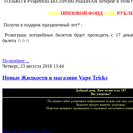
ТОЛЬКО в #Vapetricks БЕСПРОИГРЫШНАЯ лотерея! в этом г
☆☆☆
ПРИЗОВОЙ ФОНД
25000
РУБЛЕЙ
Получи в подарок праздничный лот* :
Розыгрыш лотерейных билетов будет проходить с 17 декаб
билета ☆☆☆
Подробнее ...
Четверг, 23 августа 2018 13:44
Новые Жидкости в магазине Vape Tricks
Добрый день. Вам точно есть 18?
Вы уверены?
На нашем сайте размещена информация только для лиц, дос
Курение вредит вашему здоровью.
Никотин вызывает привыкание и оказывает негативное влиян
Добро пожаловать в наш магазин VapeTricks и приятных по
Мне исполнилось 18 лет