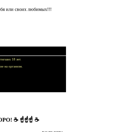
ебя или своих любимых!!!
тигших 18 лет.
ие на организм.
купок!
ОРО!
☕ ☝☝☝ ☕