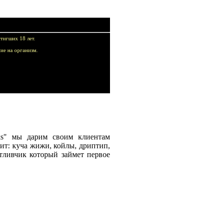
тигших 18 лет.
ие на организм.
купок!
ks" мы дарим своим клиентам
ит: куча жижи, койлы, дриптип,
стливчик который займет первое