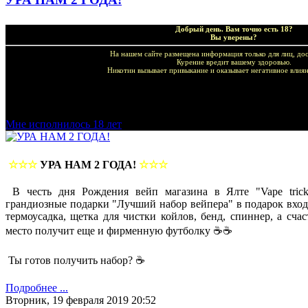
Добрый день. Вам точно есть 18?
Вы уверены?
На нашем сайте размещена информация только для лиц, дос
Курение вредит вашему здоровью.
Никотин вызывает привыкание и оказывает негативное влиян
Добро пожаловать в наш магазин VapeTricks и приятных по
Мне исполнилось 18 лет
☆☆☆
УРА НАМ 2 ГОДА!
☆☆☆
В честь дня Рождения вейп магазина в Ялте "Vape tric
грандиозные подарки "Лучший набор вейпера" в подарок вход
термоусадка, щетка для чистки койлов, бенд, спиннер, а сча
место получит еще и фирменную футболку ☕☕
Ты готов получить набор? ☕
Подробнее ...
Вторник, 19 февраля 2019 20:52