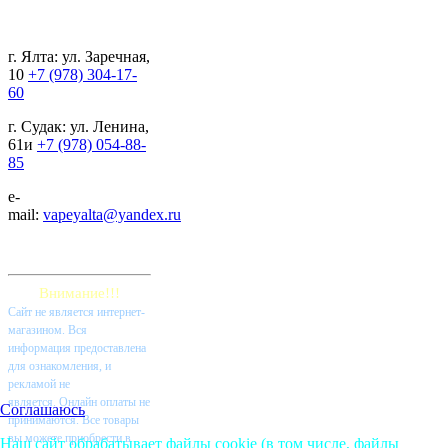
г. Ялта: ул. Заречная,
10
+7 (978) 304-17-
60
г. Судак: ул. Ленина,
61и
+7 (978) 054-88-
85
e-
mail:
vapeyalta@yandex.ru
Внимание!!!
Cайт не является интернет-
магазином. Вся
информация предоставлена
для ознакомления, и
рекламой не
является. Онлайн оплаты не
Соглашаюсь
принимаются. Все товары
вы можете приобрести в
Наш сайт обрабатывает файлы cookie (в том числе, файлы